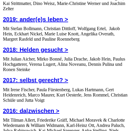
Kai Strittmatter, Dino Weisz, Marie-Christine Werner und Joachim
Zelter
2019: ander(e)s leben >
Mit Stefan Bollmann, Christian Dittloff, Wolfgang Ertel, Jakob
Hein, Eckhart Nickel, Marie Luise Knott, Angelika Overath,
Margret Rasfeld und Pauline Roenneberg
2018: Helden gesucht >
Mit Julian Aicher, Mirko Bonné, Julia Drache, Jakob Hein, Paulus
Hochgatterer, Verena Lugert, Alina Noveanu, Dennis Pulina und
Ronen Steinke
2017: selbst gerecht? >
Mit Irene Fischer, Paula Fürstenberg, Lukas Hartmann, Gert
Heidenreich, Marco Maurer, Kurt Oesterle, Jens Rommel, Christian
Schüle und Jutta Voigt
2016: da|zwischen >
Mit Tilman Allert, Friederike Gräff, Michael Moravek & Charlotte
Wiedemann & William Widmann, Karl-Heinz Ott, Andrea Paluch,
Julya Rabinowich, Kai-Michael Sprenger, Anke Stelling, Niels