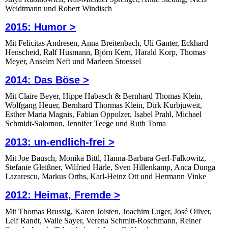
Weidtmann und Robert Windisch
2015: Humor >
Mit Felicitas Andresen, Anna Breitenbach, Uli Ganter, Eckhard
Henscheid, Ralf Husmann, Björn Kern, Harald Korp, Thomas
Meyer, Anselm Neft und Marleen Stoessel
2014: Das Böse >
Mit Claire Beyer, Hippe Habasch & Bernhard Thomas Klein,
Wolfgang Heuer, Bernhard Thormas Klein, Dirk Kurbjuweit,
Esther Maria Magnis, Fabian Oppolzer, Isabel Prahl, Michael
Schmidt-Salomon, Jennifer Teege und Ruth Toma
2013: un-endlich-frei >
Mit Joe Bausch, Monika Bittl, Hanna-Barbara Gerl-Falkowitz,
Stefanie Gleißner, Wilfried Härle, Sven Hillenkamp, Anca Dunga
Lazarescu, Markus Orths, Karl-Heinz Ott und Hermann Vinke
2012: Heimat, Fremde >
Mit Thomas Brussig, Karen Joisten, Joachim Luger, José Oliver,
Leif Randt, Walle Sayer, Verena Schmitt-Roschmann, Reiner