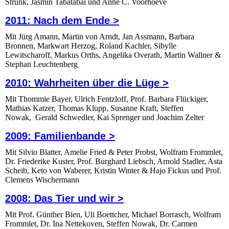
Strunk, Jasmin Tabatabai und Anne C. Voorhoeve
2011: Nach dem Ende >
Mit Jürg Amann, Martin von Arndt, Jan Assmann, Barbara
Bronnen, Markwart Herzog, Roland Kachler, Sibylle
Lewitscharoff, Markus Orths, Angelika Overath, Martin Wallner &
Stephan Leuchtenberg
2010: Wahrheiten über die Lüge >
Mit Thommie Bayer, Ulrich Fentzloff, Prof. Barbara Flückiger,
Mathias Katzer, Thomas Klupp, Susanne Kraft, Steffen
Nowak, Gerald Schwedler, Kai Sprenger und Joachim Zelter
2009: Familienbande >
Mit Silvio Blatter, Amelie Fried & Peter Probst, Wolfram Frommlet,
Dr. Friederike Kuster, Prof. Burghard Liebsch, Arnold Stadler, Asta
Scheib, Keto von Waberer, Kristin Winter & Hajo Fickus und Prof.
Clemens Wischermann
2008: Das Tier und wir >
Mit Prof. Günther Bien, Uli Boettcher, Michael Borrasch, Wolfram
Frommlet, Dr. Ina Nettekoven, Steffen Nowak, Dr. Carmen